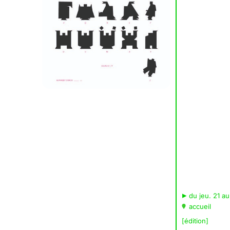
▸
du jeu. 21 au
accueil
[édition]