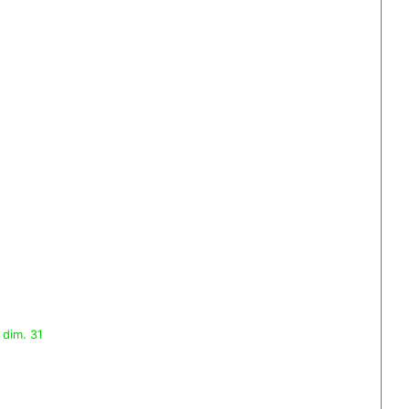
 dim. 31
]