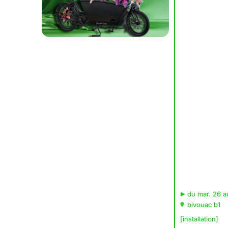
▸
du mar. 26 a
bivouac b1
[installation]