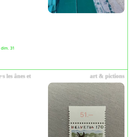
 dim. 31
·s les ânes et
art & pictions