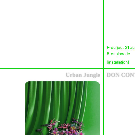
▸
du jeu. 21 au
esplanade
[installation]
Urban Jungle
DON CON