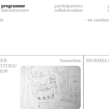
programme
participantexs
infrastructure
collaborations
ls
en continu
HER
Sensorium
MURMEL
ITIES/
HOP