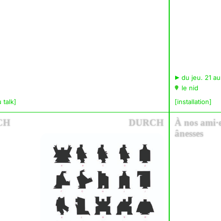
▸
du jeu. 21 au
le nid
 talk]
[installation]
RCH
DURCH
À nos ami·e
ânesses