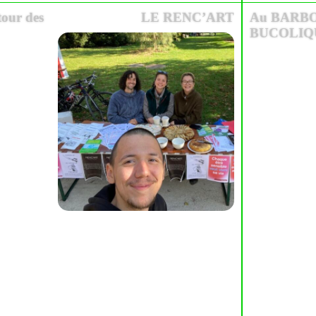
tour des
LE RENC’ART
Au BARB
BUCOLIQUE