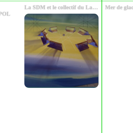
La SDM et le collectif du Labo
Mer de gla
 POL
ratoire Atmosphérique #3