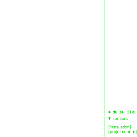
▸
du jeu. 21 au
sentiers
[installation]
[projet sonore