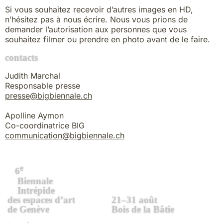
Si vous souhaitez recevoir d’autres images en HD,
n’hésitez pas à nous écrire. Nous vous prions de
demander l’autorisation aux personnes que vous
souhaitez filmer ou prendre en photo avant de le faire.
contacts
Judith Marchal
Responsable presse
presse@bigbiennale.ch
Apolline Aymon
Co-coordinatrice BIG
communication@bigbiennale.ch
e
6
Biennale
Intrépide
des espaces d’art
21–31 août
de Genève
Bois de la Bâtie