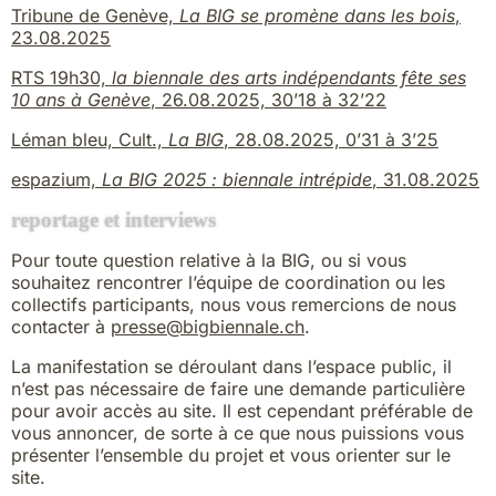
Tribune de Genève,
La BIG se promène dans les bois
,
23.08.2025
RTS 19h30,
la biennale des arts indépendants fête ses
10 ans à Genève
, 26.08.2025, 30’18 à 32’22
Léman bleu, Cult.,
La BIG
, 28.08.2025, 0’31 à 3’25
espazium,
La BIG 2025 : biennale intrépide
, 31.08.2025
reportage et interviews
Pour toute question relative à la BIG, ou si vous
souhaitez rencontrer l’équipe de coordination ou les
collectifs participants, nous vous remercions de nous
contacter à
presse@bigbiennale.ch
.
La manifestation se déroulant dans l’espace public, il
n’est pas nécessaire de faire une demande particulière
pour avoir accès au site. Il est cependant préférable de
vous annoncer, de sorte à ce que nous puissions vous
présenter l’ensemble du projet et vous orienter sur le
site.