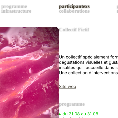
programme
participantexs
infrastructure
collaborations
A-te-lier en Marge
Collectif Fictif
achoo collective
àDuplex
AFTER YODEL CLUB
Un collectif spécialement fo
AKIK
dégustations visuelles et gust
Amour sur la cuisse gauche
insolites qu’il accueille dan
Antisauna
Une collection d’interventions
Arboretum
art & pictions
Site web
Association Amalthea
Au BB des Lisières
programme
Auró
▸
du 21.08 au 31.08
bermuda