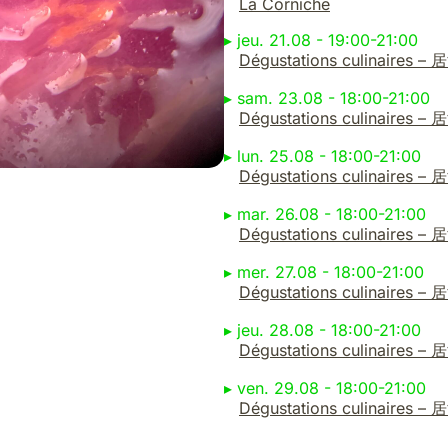
La Corniche
Blue Devil and the starats
▸
jeu. 21.08 - 19:00-21:00
CAG+
Dégustations culinaires – 
Cataclop
Cheminée Nord / Usine Kugler
▸
sam. 23.08 - 18:00-21:00
Dégustations culinaires – 
Cie À Hauteur des Yeux
Coeurlectif
▸
lun. 25.08 - 18:00-21:00
Collectif Adjacent
Dégustations culinaires – 
Collectif Contremarche
▸
mar. 26.08 - 18:00-21:00
Collectif de merde
Dégustations culinaires – 
Collectif Fictif
▸
mer. 27.08 - 18:00-21:00
Collectif Kimera
Dégustations culinaires – 
Compagnia Cuori Fioriti
▸
jeu. 28.08 - 18:00-21:00
Compagnie Caractère
Dégustations culinaires – 
Connexion Levante
▸
ven. 29.08 - 18:00-21:00
COWPERSONS
Dégustations culinaires – 
Cringecore