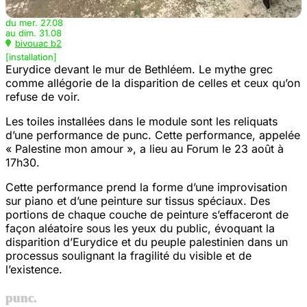
Le Pachinko
Atelier Boules à Facettes
du mer. 27.08
au dim. 31.08
▸
bivouac b2
14:00 - 18:00
[installation]
bivouac b12
Eurydice devant le mur de Bethléem. Le mythe grec
[activation d'une installation]
comme allégorie de la disparition de celles et ceux qu’on
[atelier]
refuse de voir.
Les toiles installées dans le module sont les reliquats
d’une performance de punc. Cette performance, appelée
« Palestine mon amour », a lieu au Forum le 23 août à
17h30.
Cette performance prend la forme d’une improvisation
sur piano et d’une peinture sur tissus spéciaux. Des
portions de chaque couche de peinture s’effaceront de
façon aléatoire sous les yeux du public, évoquant la
disparition d’Eurydice et du peuple palestinien dans un
processus soulignant la fragilité du visible et de
l’existence.
punc.