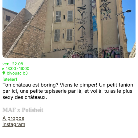
MAF x Polisheit
ven. 22.08
▸
13:00 - 16:00
Pimp my castle
bivouac b3
[atelier]
▸
13:00 - 16:00
Ton château est boring? Viens le pimper! Un petit fanion
bivouac b3
par ici, une petite tapisserie par là, et voilà, tu as le plus
sexy des châteaux.
[atelier]
MAF x Polisheit
À propos
Instagram